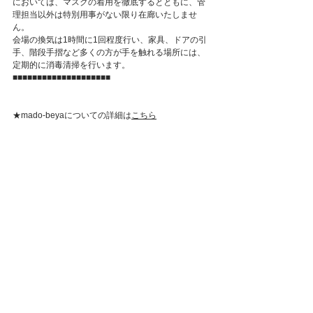
においては、マスクの着用を徹底するとともに、管
理担当以外は特別用事がない限り在廊いたしませ
ん。
会場の換気は1時間に1回程度行い、家具、ドアの引
手、階段手摺など多くの方が手を触れる場所には、
定期的に消毒清掃を行います。
■■■■■■■■■■■■■■■■■■■■
★mado-beyaについての詳細は
こちら