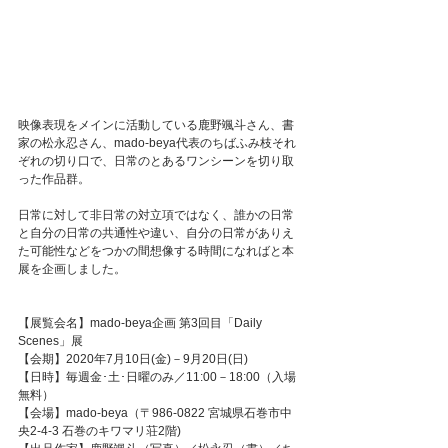
映像表現をメインに活動している鹿野颯斗さん、書
家の松永忍さん、mado-beya代表のちばふみ枝それ
ぞれの切り口で、日常のとあるワンシーンを切り取
った作品群。
日常に対して非日常の対立項ではなく、誰かの日常
と自分の日常の共通性や違い、自分の日常がありえ
た可能性などをつかの間想像する時間になればと本
展を企画しました。
【展覧会名】mado-beya企画 第3回目「Daily 
Scenes」展
【会期】2020年7月10日(金)－9月20日(日)
【日時】毎週金･土･日曜のみ／11:00－18:00（入場
無料）
【会場】mado-beya（〒986-0822 宮城県石巻市中
央2-4-3 石巻のキワマリ荘2階)