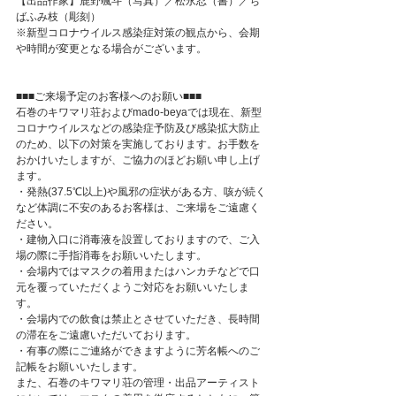
【出品作家】鹿野颯斗（写真）／松永忍（書）／ち
ばふみ枝（彫刻）
※新型コロナウイルス感染症対策の観点から、会期
や時間が変更となる場合がございます。
■■■ご来場予定のお客様へのお願い■■■
石巻のキワマリ荘およびmado-beyaでは現在、新型
コロナウイルスなどの感染症予防及び感染拡大防止
のため、以下の対策を実施しております。お手数を
おかけいたしますが、ご協力のほどお願い申し上げ
ます。
・発熱(37.5℃以上)や風邪の症状がある方、咳が続く
など体調に不安のあるお客様は、ご来場をご遠慮く
ださい。
・建物入口に消毒液を設置しておりますので、ご入
場の際に手指消毒をお願いいたします。
・会場内ではマスクの着用またはハンカチなどで口
元を覆っていただくようご対応をお願いいたしま
す。
・会場内での飲食は禁止とさせていただき、長時間
の滞在をご遠慮いただいております。
・有事の際にご連絡ができますように芳名帳へのご
記帳をお願いいたします。
また、石巻のキワマリ荘の管理・出品アーティスト