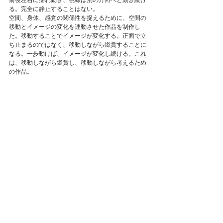
前後左右に揺れ動き、視線は別の方向へと動き続け
る。完全に静止することはない。
空間、身体、感覚の関係性を捉えるために、空間の
移動とイメージの変化を連動させた作品を制作し
た。移動することでイメージが変化する。正面で立
ち止まるのではなく、移動しながら鑑賞することに
なる。一歩動けば、イメージが変化し続ける。これ
は、移動しながら鑑賞し、移動しながら考えるため
の作品。
【作者】松永忍
【タイトル】左から：朱／青／黄
【素材・技法】色紙、額
【制作年】2020年