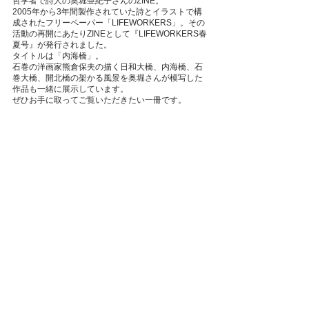
哲学者で詩人の奥堀亜紀子さんのZINE。
2005年から3年間製作されていた詩とイラストで構
成されたフリーペーパー「LIFEWORKERS」。その
活動の再開にあたりZINEとして『LIFEWORKERS春
夏号』が発行されました。
タイトルは「内海橋」。
石巻の洋画家熊倉保夫の描く日和大橋、内海橋、石
巻大橋、開北橋の架かる風景を奥堀さんが模写した
作品も一緒に展示しています。
ぜひお手に取ってご覧いただきたい一冊です。