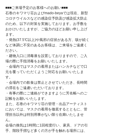
■■■ご来場予定のお客様へのお願い■■■
石巻のキワマリ荘およびmado-beyaでは現在、新型
コロナウイルスなどの感染症予防及び感染拡大防止
のため、以下の対策を実施しております。お手数を
おかけいたしますが、ご協力のほどお願い申し上げ
ます。
・発熱(37.5℃以上)や風邪の症状がある方、咳が続く
など体調に不安のあるお客様は、ご来場をご遠慮く
ださい。
・建物入口に消毒液を設置しておりますので、ご入
場の際に手指消毒をお願いいたします。
・会場内ではマスクの着用またはハンカチなどで口
元を覆っていただくようご対応をお願いいたしま
す。
・会場内での飲食は禁止とさせていただき、長時間
の滞在をご遠慮いただいております。
・有事の際にご連絡ができますように芳名帳へのご
記帳をお願いいたします。
また、石巻のキワマリ荘の管理・出品アーティスト
においては、マスクの着用を徹底するとともに、管
理担当以外は特別用事がない限り在廊いたしませ
ん。
会場の換気は1時間に1回程度行い、家具、ドアの引
手、階段手摺など多くの方が手を触れる場所には、