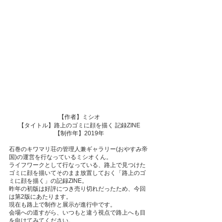
【作者】ミシオ
【タイトル】路上のゴミに顔を描く 記録ZINE
【制作年】2019年
石巻のキワマリ荘の管理人兼ギャラリー(おやすみ帝
国)の運営を行なっているミシオくん。
ライフワークとして行なっている、路上で見つけた
ゴミに顔を描いてそのまま放置しておく「路上のゴ
ミに顔を描く」の記録ZINE。
昨年の初版は好評につき売り切れだったため、今回
は第2版にあたります。
現在も路上で制作と展示が進行中です。
会場への道すがら、いつもと違う視点で路上へも目
を向けてみてください。