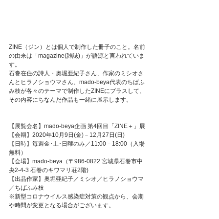
ZINE（ジン）とは個人で制作した冊子のこと。名前
の由来は「magazine(雑誌)」が語源と言われていま
す。
石巻在住の詩人・奥堀亜紀子さん、作家のミシオさ
んとヒラノショウマさん、mado-beya代表のちばふ
み枝が各々のテーマで制作したZINEにプラスして、
その内容にちなんだ作品も一緒に展示します。
【展覧会名】mado-beya企画 第4回目「ZINE＋」展
【会期】2020年10月9日(金)－12月27日(日)
【日時】毎週金･土･日曜のみ／11:00－18:00（入場
無料）
【会場】mado-beya（〒986-0822 宮城県石巻市中
央2-4-3 石巻のキワマリ荘2階)
【出品作家】奥堀亜紀子／ミシオ／ヒラノショウマ
／ちばふみ枝
※新型コロナウイルス感染症対策の観点から、会期
や時間が変更となる場合がございます。