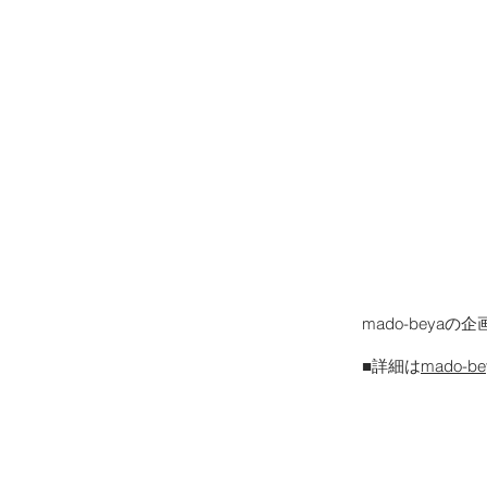
mado-bey
■詳細は
mado-